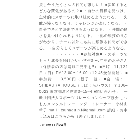
援し合うたくさんの仲間がほしい！ ■参加すると
どんな変化があるの？■ ・自分の目標を見つけ、
主体的にスポーツに取り組めるようになる。 ・失
敗が怖くなくなり、チャレンジが楽しくなる。 ・
自分で考えて決断できるようになる。 ・仲間の良
さを見つけられるようになる。 ・他の競技の良さ
がわかり、チーム以外にも共に頑張る仲間ができ
る。 ・自分らしくスポーツが楽しめるようなる。
・・・・・・・・・・ ■参加対象■ ・スポーツで
もっと成長を続けたい小学生3〜6年生のお子さん
（保護者の方は是非ご見学を!!） ■日時 : 11月24
日（日）PM13:00〜16:00（12:45受付開始） ■
参加費： 3,500円（親子一組） ■会 場：
SHIBAURA HOUSE（しばうらハウス） 〒108–
0023 東京都港区芝浦3–15–4 ■問い合わせ： 一
般社団法人スポーツリレーションシップ協会 しつ
もんメンタルトレーニング トレーナー 小林由
希子 mail : tsunagu.p.f@gmail.com 詳細・お申
し込みはこちらから（終了しました）
2019年11月24日