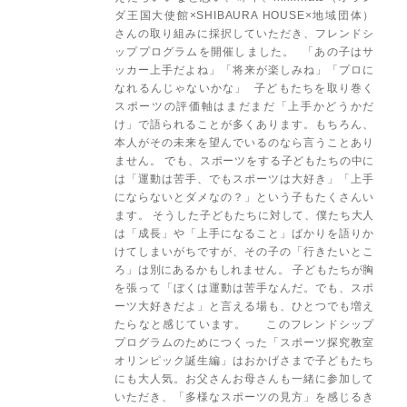
ダ王国大使館×SHIBAURA HOUSE×地域団体）
さんの取り組みに採択していただき、フレンドシ
ッププログラムを開催しました。 「あの子はサ
ッカー上手だよね」「将来が楽しみね」「プロに
なれるんじゃないかな」 子どもたちを取り巻く
スポーツの評価軸はまだまだ「上手かどうかだ
け」で語られることが多くあります。もちろん、
本人がその未来を望んでいるのなら言うことあり
ません。 でも、スポーツをする子どもたちの中に
は「運動は苦手、でもスポーツは大好き」「上手
にならないとダメなの？」という子もたくさんい
ます。 そうした子どもたちに対して、僕たち大人
は「成長」や「上手になること」ばかりを語りか
けてしまいがちですが、その子の「行きたいとこ
ろ」は別にあるかもしれません。 子どもたちが胸
を張って「ぼくは運動は苦手なんだ。でも、スポ
ーツ大好きだよ」と言える場も、ひとつでも増え
たらなと感じています。 このフレンドシップ
プログラムのためにつくった「スポーツ探究教室
オリンピック誕生編」はおかげさまで子どもたち
にも大人気。お父さんお母さんも一緒に参加して
いただき、「多様なスポーツの見方」を感じるき