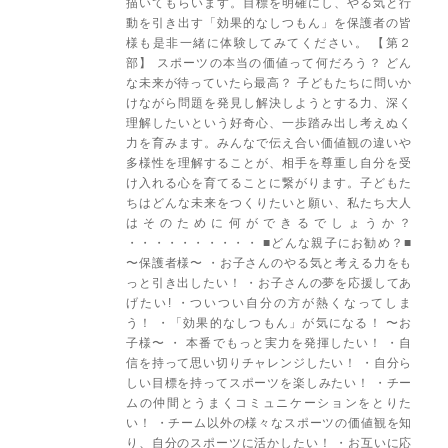
描いてもらいます。目標を明確にし、やる気と行
動を引き出す「効果的なしつもん」を保護者の皆
様も是非一緒に体験してみてください。 【第２
部】 スポーツの本当の価値って何だろう？ どん
な未来が待っていたら最高？ 子どもたちに問いか
けながら問題を発見し解決しようとする力、深く
理解したいという好奇心、一歩踏み出し考えぬく
力を育みます。みんなで伝え合い価値観の違いや
多様性を理解することが、相手を尊重し自分を受
け入れる心を育てることに繋がります。子どもた
ちはどんな未来をつくりたいと願い、私たち大人
はそのために何ができるでしょうか？
・・・・・・・・・・ ■どんな親子にお勧め？■
〜保護者様〜 ・お子さんのやる気と考える力をも
っと引き出したい！ ・お子さんの夢を応援してあ
げたい! ・ついつい自分の方が熱くなってしま
う！ ・「効果的なしつもん」が気になる！ 〜お
子様〜 ・ 本番でもっと実力を発揮したい！ ・自
信を持って思い切りチャレンジしたい！ ・自分ら
しい目標を持ってスポーツを楽しみたい！ ・チー
ムの仲間とうまくコミュニケーションをとりた
い！ ・チーム以外の様々なスポーツの価値観を知
り、自分のスポーツに活かしたい！ ・お互いに応