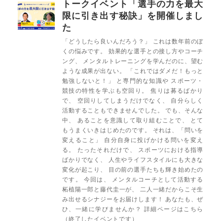
トークイベント「選手の力を最大
限に引き出す秘訣」を開催しまし
た
「どうしたら良いんだろう？」 これは数年前のぼ
くの悩みです。 効果的な選手との接し方やコーチ
ング、 メンタルトレーニングを学んだのに、望む
ような成果が出ない。 「これではダメだ！もっと
勉強しないと！」 と専門的な知識や スポーツ・
競技の特性を学ぶも空回り。 焦りは募るばかり
で、 空回りしてしまうだけでなく、 自分らしく
活動することもできませんでした。 でも、そんな
中、 あることを意識して取り組むことで、 とて
もうまくいきはじめたのです。 それは、「問いを
変えること」 自分自身に投げかける問いを変え
る。 たったそれだけで、 スポーツにおける指導
ばかりでなく、 人生やライフスタイルにも大きな
変化が起こり、 目の前の選手たちも輝き始めたの
です。 今回は、 メンタルコーチとして活動する
柘植陽一郎と藤代圭一が、 二人一緒だからこそ生
み出せるシナジーをお届けします！ あなたも、ぜ
ひ、一緒に学びませんか？ 詳細ページはこちら
（終了したイベントです）