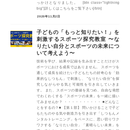
っかけとなりました。 [btn class=”lightning
big”]詳しくはこちらをご覧下さい[/btn]
2020年11月2日
子どもの「もっと知りたい！」を
刺激するスポーツ探究教室 〜な
りたい自分とスポーツの未来につ
いて考えよう〜
技術を学び、結果や記録を生み出すことだけがス
ポーツにおける成長ではありません。 スポーツを
通して成長を続けたい子どもたちの好奇心を「効
果的なしつもん」で刺激し、 ”なりたい自分”を探
究しながらやる気と可能性を引き出していきま
す。 また、スポーツの価値を見つめ、自由な発想
でわくわくする「スポーツの未来」を一緒に描い
てみませんか？ ・・・・・・・・・・ ■どんなこ
とをするの？■ 【第１部】 問いかけることで子ど
もたちのやる気や創造力を引き出す「しつもんメ
ンタルトレーニング」をベースに、思い切りワク
ワクする「なりたい自分」「素晴らしい未来」を